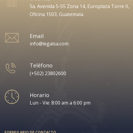
5a. Avenida 5-55 Zona 14, Europlaza Torre II,
Oficina 1503, Guatemala.
Email
info@legalsa.com
Teléfono
(+502) 23802600
Horario
Lun - Vie: 8:00 am a 6:00 pm
FORMULARIO DE CONTACTO