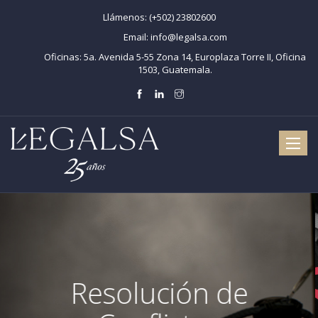
Llámenos:
(+502) 23802600
Email:
info@legalsa.com
Oficinas:
5a. Avenida 5-55 Zona 14, Europlaza Torre II, Oficina
1503, Guatemala.
Toggle
naviga
Resolución de
dad Intelectual